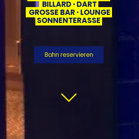
BILLARD · DART
GROSSE BAR · LOUNGE
SONNENTERASSE
Bahn reservieren